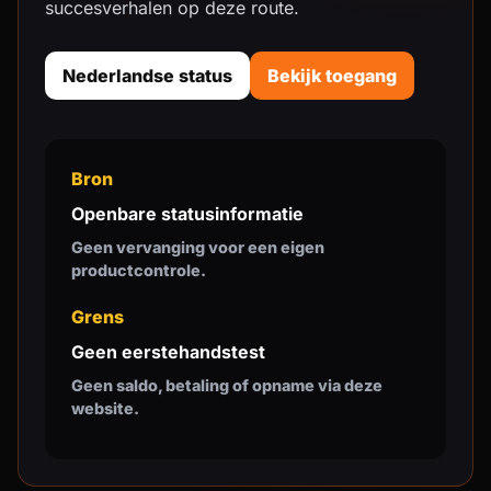
succesverhalen op deze route.
Nederlandse status
Bekijk toegang
Bron
Openbare statusinformatie
Geen vervanging voor een eigen
productcontrole.
Grens
Geen eerstehandstest
Geen saldo, betaling of opname via deze
website.