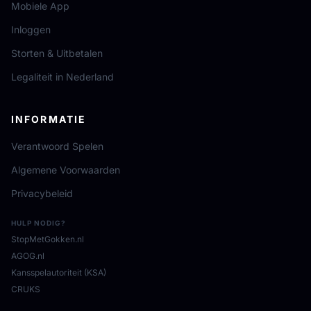
Mobiele App
Inloggen
Storten & Uitbetalen
Legaliteit in Nederland
INFORMATIE
Verantwoord Spelen
Algemene Voorwaarden
Privacybeleid
HULP NODIG?
StopMetGokken.nl
AGOG.nl
Kansspelautoriteit (KSA)
CRUKS