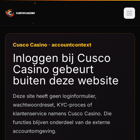
Cusco Casino · accountcontext
Inloggen bij Cusco
Casino gebeurt
buiten deze website
Deze site heeft geen loginformulier,
wachtwoordreset, KYC-proces of
klantenservice namens Cusco Casino. Die
functies blijven onderdeel van de externe
accountomgeving.