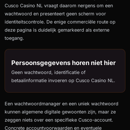
Cusco Casino NL vraagt daarom nergens om een
wachtwoord en presenteert geen scherm voor
identiteitscontrole. De enige commerciële route op
deze pagina is duidelijk gemarkeerd als externe
toegang.
Persoonsgegevens horen niet hier
Geen wachtwoord, identificatie of
betaalinformatie invoeren op Cusco Casino NL.
Een wachtwoordmanager en een uniek wachtwoord
kunnen algemene digitale gewoonten zijn, maar ze
zeggen niets over een specifieke Cusco-account.
Concrete accountvoorwaarden en eventuele