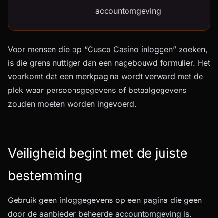
accountomgeving
Voor mensen die op “Cusco Casino inloggen” zoeken,
is die grens nuttiger dan een nagebouwd formulier. Het
voorkomt dat een merkpagina wordt verward met de
plek waar persoonsgegevens of betaalgegevens
zouden moeten worden ingevoerd.
Veiligheid begint met de juiste
bestemming
Gebruik geen inloggegevens op een pagina die geen
door de aanbieder beheerde accountomgeving is.