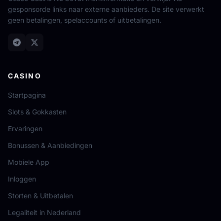
gesponsorde links naar externe aanbieders. De site verwerkt
geen betalingen, spelaccounts of uitbetalingen.
CASINO
Startpagina
Slots & Gokkasten
Ervaringen
Bonussen & Aanbiedingen
Mobiele App
Inloggen
Storten & Uitbetalen
Legaliteit in Nederland