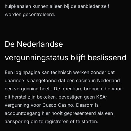
hulpkanalen kunnen alleen bij de aanbieder zelf
worden gecontroleerd.
De Nederlandse
vergunningstatus blijft beslissend
Een loginpagina kan technisch werken zonder dat
daarmee is aangetoond dat een casino in Nederland
een vergunning heeft. De openbare bronnen die voor
dit herstel zijn bekeken, bevestigen geen KSA-
vergunning voor Cusco Casino. Daarom is
accounttoegang hier nooit gepresenteerd als een
aansporing om te registreren of te storten.